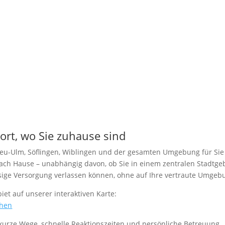
ort, wo Sie zuhause sind
 Neu-Ulm, Söflingen, Wiblingen und der gesamten Umgebung für Sie 
ch Hause – unabhängig davon, ob Sie in einem zentralen Stadtgebi
lässige Versorgung verlassen können, ohne auf Ihre vertraute Umge
et auf unserer interaktiven Karte:
ehen
kurze Wege, schnelle Reaktionszeiten und persönliche Betreuung.