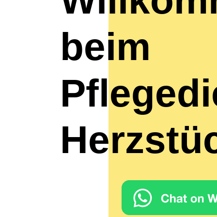
Willko
beim
Pflegedi
Herzstü