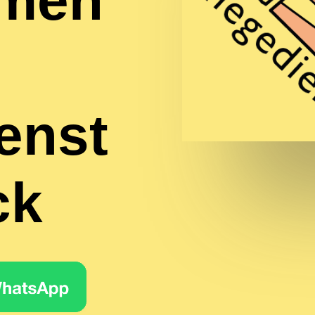
mmen
enst
ck