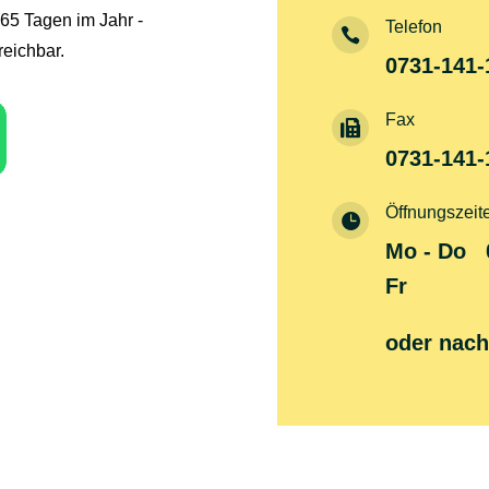
65 Tagen im Jahr -
Telefon

eichbar.
0731-141-
Fax

0731-141-
Öffnungszeit

Mo - Do 0
Fr 08:0
oder nach