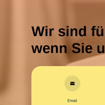
Wir sind fü
wenn Sie 

Email