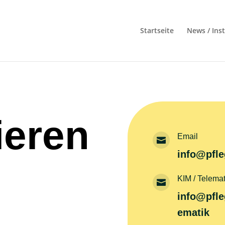
Startseite
News / Ins
ieren
Email

info@pfle
KIM / Telemati

info@pfle
ematik